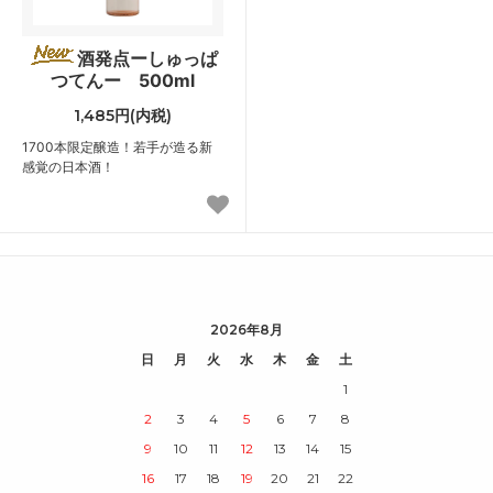
酒発点ーしゅっぱ
つてんー 500ml
1,485円(内税)
1700本限定醸造！若手が造る新
感覚の日本酒！
2026年8月
日
月
火
水
木
金
土
1
2
3
4
5
6
7
8
9
10
11
12
13
14
15
16
17
18
19
20
21
22